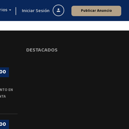
rios
Iniciar Sesión
Publicar Anuncio
DESTACADOS
00
NTO EN
NTA
00