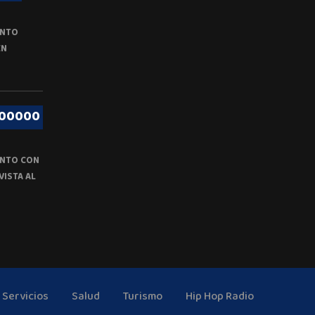
ENTO
EN
000000
NTO CON
VISTA AL
Servicios
Salud
Turismo
Hip Hop Radio