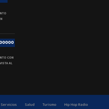
ENTO
EN
000000
NTO CON
VISTA AL
Servicios
Salud
Turismo
Hip Hop Radio