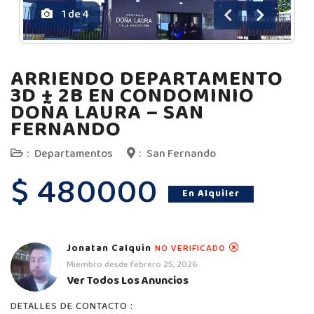
1
de
4
Anterior
Siguiente
ARRIENDO DEPARTAMENTO
3D + 2B EN CONDOMINIO
DOÑA LAURA – SAN
FERNANDO
:
Departamentos
:
San Fernando
$ 480000
En Alquiler
Jonatan Calquin
NO VERIFICADO
Miembro desde febrero 25, 2026
Ver Todos Los Anuncios
DETALLES DE CONTACTO :