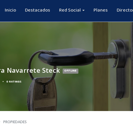
Inicio
Destacados
Red Social
Planes
Directo
ra Navarrete Steck
OFFLINE
•
0 RATINGS
PROPIEDADES