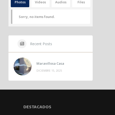
Photos
Videos
Audios
Files
Sorry, no items found.
Recent Posts
Maravillosa Casa
DICIEMBRE 15, 2025
DESTACADOS