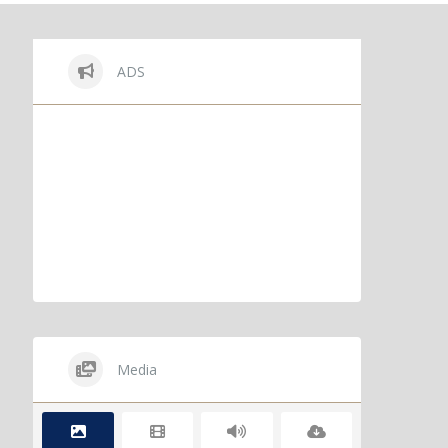
ADS
Media