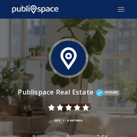
Publispace Real Estate
OFFLINE
•
DE 5
0 RATINGS