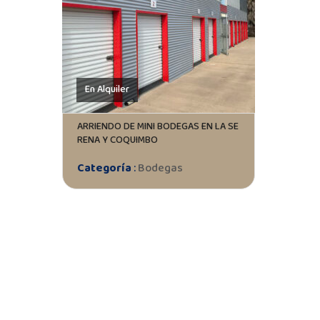
En Alquiler
ARRIENDO DE MINI BODEGAS EN LA SE
RENA Y COQUIMBO
Categoría
:
Bodegas