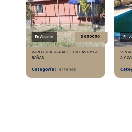
$ 600000
En Alquiler
En v
PARCELA DE AGRADO CON CASA Y CA
VENTA
BAÑAS
A Y C
Categoría
:
Terrenos
Cate